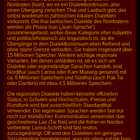
Nordosten (Isan), wo es ein Dialektkontinuum, also
einen Übergang zwischen Thai und Laotisch gibt, das
selbst wiederum in zahlreichen lokalen Dialekten
vorkommt. Die thai-laotischen Dialekte des Nordostens
werden als Phasa Isan („Isan-Sprache“)
zusammengefasst, wobei diese Kategorie eher subjektiv
und politisch/historisch als linguistisch ist, da die
Übergänge in dem Dialektkontinuum eben fließend und
ohne starre Grenze verlaufen. Sie haben insgesamt über
15 Millionen Sprecher. Weitere wichtige regionale
Varianten, bei denen umstritten ist, ob es sich um
Dialekte oder eigenständige Sprachen handelt, sind
Nordthai (auch Lanna oder Kam Mueang genannt) mit
ca. 6 Millionen Sprechern und Südthai (auch Pak Tai
oder Dambro) mit etwa 4,5 Millionen Sprechern.
Die regionalen Dialekte haben keinerlei offiziellen
Status; in Schulen und Hochschulen, Presse und
Rundfunk wird fast ausschließlich Standardthai
verwendet. Die regionalen Sprachen werden fast nur
noch zur mündlichen Kommunikation verwendet, das
geschriebene Lao (Tai Noi) und die früher im Norden
verbreitete Lanna-Schrift sind fast restlos
zurückgedrängt. Oft wird den Dialekten ein geringes
Sozialprestige beigemessen, was vor allem auf die Isan-