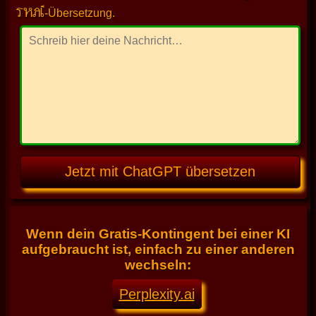
THAI
-Übersetzung.
Jetzt mit ChatGPT übersetzen
Wenn dein Gratis-Kontingent bei einer KI
aufgebraucht ist, einfach zu einer anderen
wechseln:
Perplexity.ai