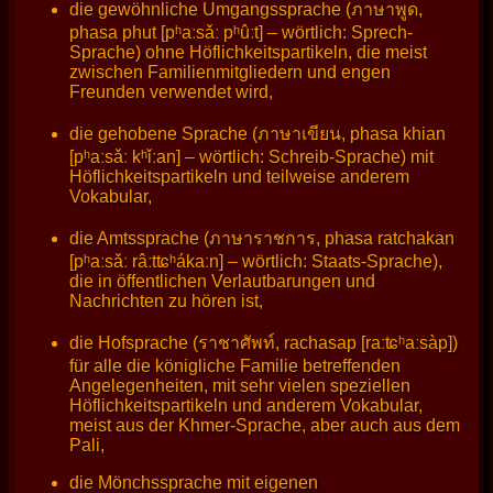
die gewöhnliche Umgangssprache (ภาษาพูด,
phasa phut [pʰaːsǎː pʰûːt] – wörtlich: Sprech-
Sprache) ohne Höflichkeitspartikeln, die meist
zwischen Familienmitgliedern und engen
Freunden verwendet wird,
die gehobene Sprache (ภาษาเขียน, phasa khian
[pʰaːsǎː kʰǐːan] – wörtlich: Schreib-Sprache) mit
Höflichkeitspartikeln und teilweise anderem
Vokabular,
die Amtssprache (ภาษาราชการ, phasa ratchakan
[pʰaːsǎː râːtʨʰákaːn] – wörtlich: Staats-Sprache),
die in öffentlichen Verlautbarungen und
Nachrichten zu hören ist,
die Hofsprache (ราชาศัพท์, rachasap [raːʨʰaːsàp])
für alle die königliche Familie betreffenden
Angelegenheiten, mit sehr vielen speziellen
Höflichkeitspartikeln und anderem Vokabular,
meist aus der Khmer-Sprache, aber auch aus dem
Pali,
die Mönchssprache mit eigenen