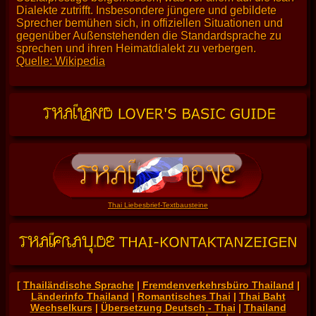
Dialekte zutrifft. Insbesondere jüngere und gebildete
Sprecher bemühen sich, in offiziellen Situationen und
gegenüber Außenstehenden die Standardsprache zu
sprechen und ihren Heimatdialekt zu verbergen.
Quelle: Wikipedia
Thai Liebesbrief-Textbausteine
[
Thailändische Sprache
|
Fremdenverkehrsbüro Thailand
|
Länderinfo Thailand
|
Romantisches Thai
|
Thai Baht
Wechselkurs
|
Übersetzung Deutsch - Thai
|
Thailand